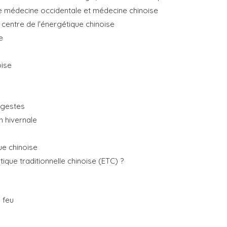
 médecine occidentale et médecine chinoise
au centre de l'énergétique chinoise
e
ise
 gestes
n hivernale
ue chinoise
ique traditionnelle chinoise (ETC) ?
 feu