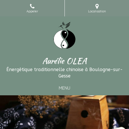
Appeler
Localisation
Aurélie OLEA
Énergétique traditionnelle chinoise à Boulogne-sur-
Gesse
MENU