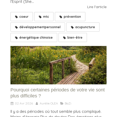
l’Esprit (She...
Lire l'article
coeur
mtc
prévention
développementpersonnel
acupuncture
énergétique chinoise
bien-être
Pourquoi certaines périodes de votre vie sont
plus difficiles ?
02 Avr 2026
Aurélie OLEA
BaZi
Il y a des périodes où tout semble plus compliqué.
Moins d’énergie.Plus de doutes.Des émotions plus