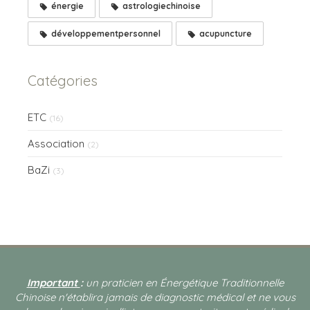
énergie
astrologiechinoise
développementpersonnel
acupuncture
Catégories
ETC
(16)
Association
(2)
BaZi
(3)
Important
:
un praticien en Énergétique Traditionnelle
Chinoise n'établira jamais de diagnostic médical et ne vous