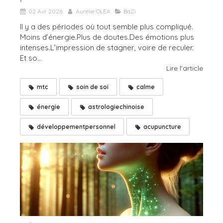
02 Avr 2026
Aurélie OLEA
BaZi
Il y a des périodes où tout semble plus compliqué.
Moins d’énergie.Plus de doutes.Des émotions plus
intenses.L’impression de stagner, voire de reculer.
Et so...
Lire l'article
mtc
soin de soi
calme
énergie
astrologiechinoise
développementpersonnel
acupuncture