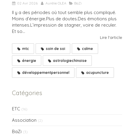
02 Avr 2026
Aurélie OLEA
BaZi
Il y a des périodes où tout semble plus compliqué.
Moins d’énergie.Plus de doutes.Des émotions plus
intenses.L’impression de stagner, voire de reculer.
Et so...
Lire l'article
mtc
soin de soi
calme
énergie
astrologiechinoise
développementpersonnel
acupuncture
Catégories
ETC
(16)
Association
(2)
BaZi
(3)